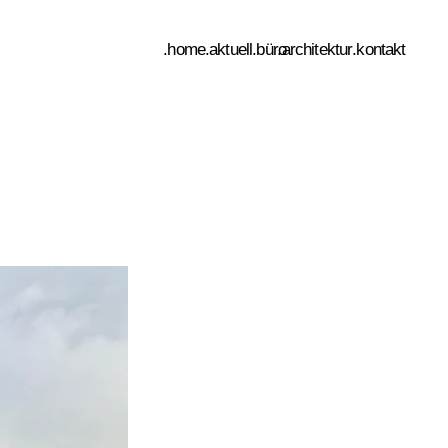
.home
.aktuell
.büro
.architektur
.kontakt