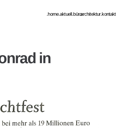
.home
.aktuell
.büro
.architektur
.kontakt
konrad in