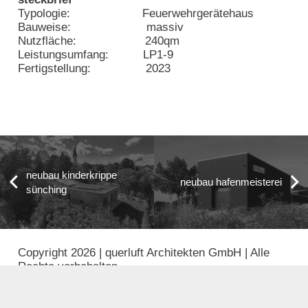
Typologie: Feuerwehrgerätehaus
Bauweise: massiv
Nutzfläche: 240qm
Leistungsumfang: LP1-9
Fertigstellung: 2023
neubau kinderkrippe
neubau hafenmeisterei
sünching
Copyright 2026 | querluft Architekten GmbH | Alle
Rechte vorbehalten.
Impressum
|
Datenschutz
|
Cookies