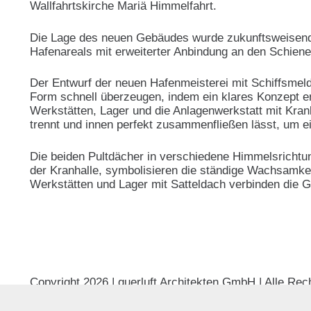
Wallfahrtskirche Mariä Himmelfahrt.
Die Lage des neuen Gebäudes wurde zukunftsweisend 
Hafenareals mit erweiterter Anbindung an den Schiene
Der Entwurf der neuen Hafenmeisterei mit Schiffsmel
Form schnell überzeugen, indem ein klares Konzept e
Werkstätten, Lager und die Anlagenwerkstatt mit Kra
trennt und innen per­fekt zusammenfließen lässt, um e
Die beiden Pultdächer in verschiedene Himmelsricht
der Kranhalle, symbolisieren die ständige Wachsamke
Werkstätten und La­ger mit Satteldach verbinden die G
Copyright 2026 | querluft Architekten GmbH | Alle Rec