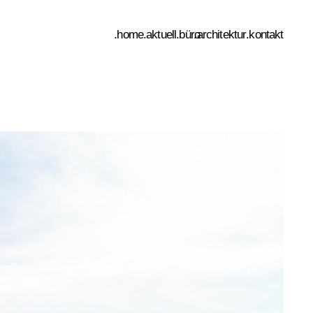
.home
.aktuell
.büro
.architektur
.kontakt