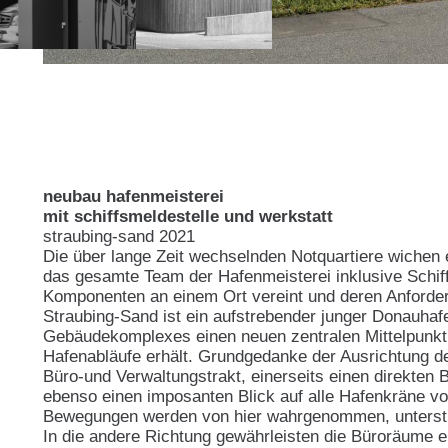
neubau hafenmeisterei
mit schiffsmeldestelle und werkstatt
straubing-sand 2021
Die über lange Zeit wechselnden Notquartiere wiche
das ge­samte Team der Hafenmeisterei inklusive Schiff
Komponenten an einem Ort vereint und deren Anforde
Straubing-Sand ist ein aufstrebender junger Donauha
Gebäudekomplexes einen neuen zentralen Mittelpunkt
Hafenabläufe erhält. Grundgedanke der Ausrichtung d
Büro-und Verwaltungstrakt, einerseits einen direkten 
ebenso einen imposanten Blick auf alle Hafenkräne v
Bewegungen werden von hier wahrgenommen, unterstü
In die andere Richtung gewährleisten die Büroräume ei