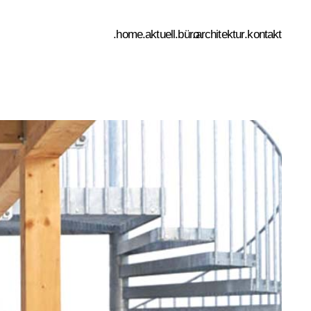
.home
.aktuell
.büro
.architektur
.kontakt